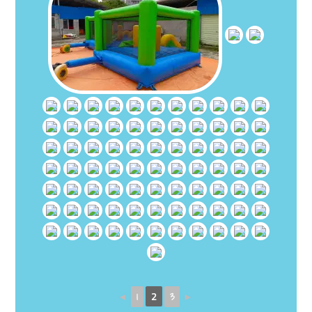
◄
1
2
3
►